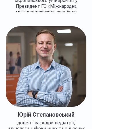
європейського університету
Президент ГО «Міжнародна
міждисциплінарна асоціація
медичних професіоналів» Член
правління ГО «Всеукраїнська
асоціація дитячої імунології» Член
дирекції ГО «Рідкісні імунні
захворювання» Член Європейського
товариства з імунодефіцитів (ESID),
член Керівного комітету
міжнародного наукового
консорціуму COVID HGE
Регалії >>>
Юрій Степановський
доцент кафедри педіатрії,
імунології, інфекційних та рідкісних