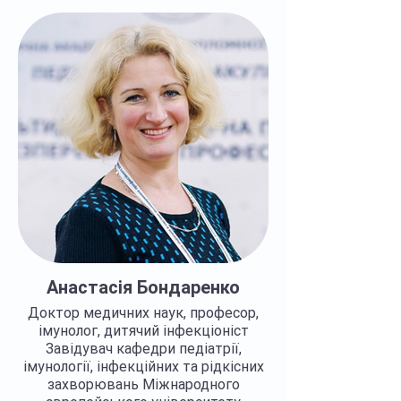
Української Академії Педіатричних
спеціальностей. Голова правління ГО
“Батьки за вакцинацію”. Член
правління Всеукраїнської асоціації
дитячої імунології
Регалії >>>
Анастасія Бондаренко
Доктор медичних наук, професор,
імунолог, дитячий інфекціоніст
Завідувач кафедри педіатрії,
імунології, інфекційних та рідкісних
захворювань Міжнародного