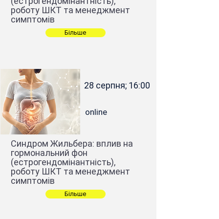
(естрогендомінантність),
роботу ШКТ та менеджмент
симптомів
Більше
28 серпня; 16:00
online
Синдром Жильбера: вплив на
гормональний фон
(естрогендомінантність),
роботу ШКТ та менеджмент
симптомів
Більше