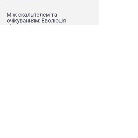
Між скальпелем та
очікуванням: Еволюція
лікування гострого панкреатиту
Більше
12 вересня
м. Рівне,
Рівненський
обласний
протипухлинни
й центр, вул.
Олександра
Олеся, 12Б