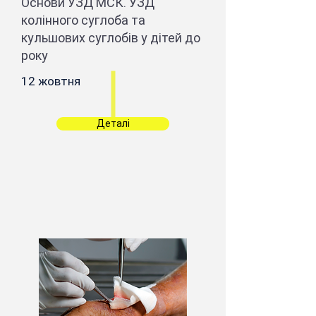
Основи УЗД МСК. УЗД
колінного суглоба та
кульшових суглобів у дітей до
року
12 жовтня
Деталі