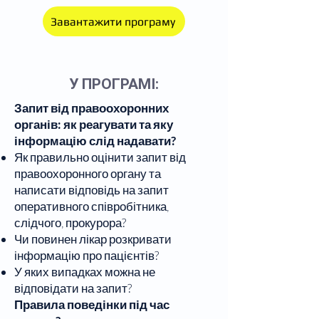
Завантажити програму
У ПРОГРАМІ:
Запит від правоохоронних
органів: як реагувати та яку
інформацію слід надавати?
Як правильно оцінити запит від
правоохоронного органу та
написати відповідь на запит
оперативного співробітника,
слідчого, прокурора?
Чи повинен лікар розкривати
інформацію про пацієнтів?
У яких випадках можна не
відповідати на запит?
Правила поведінки під час