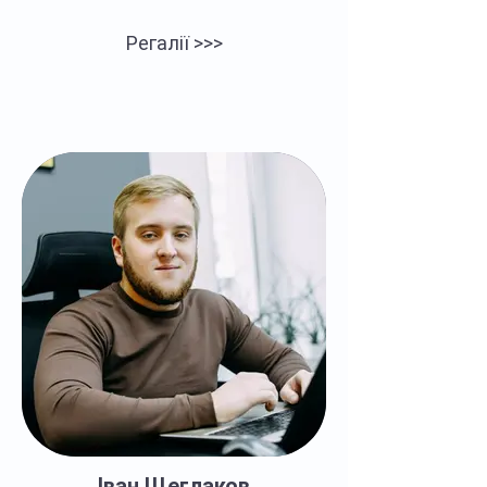
Регалії >>>
Іван Щеглаков