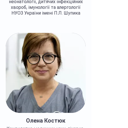
неонатології, дитячих інфекційних
хвороб, імунології та алергології
НУОЗ України імені П.Л. Шупика
Регалії >>>
Олена Костюк