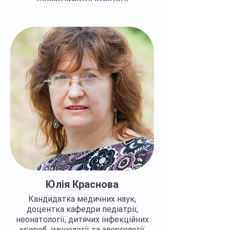
Департаменту стратегії
універсального охоплення населення
медичними послугами
Регалії >>>
Юлія Краснова
Кандидатка медичних наук,
доцентка кафедри педіатрії,
неонатології, дитячих інфекційних
хвороб, імунології та алергології