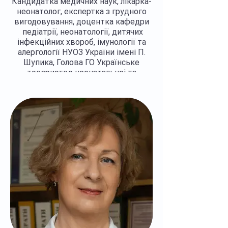
Кандидатка медичних наук, лікарка-
неонатолог, експертка з грудного
вигодовування, доцентка кафедри
педіатрії, неонатології, дитячих
інфекційних хвороб, імунології та
алергології НУОЗ України імені П.
Шупика, Голова ГО Українське
товариство неонатальноі та
перинатальноі медицини
Регалії >>>