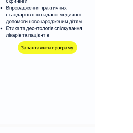
скринінги
Впровадження практичних
стандартів при наданні медичної
допомоги новонародженим дітям
Етика та деонтологія спілкування
лікарів та пацієнтів
Завантажити програму