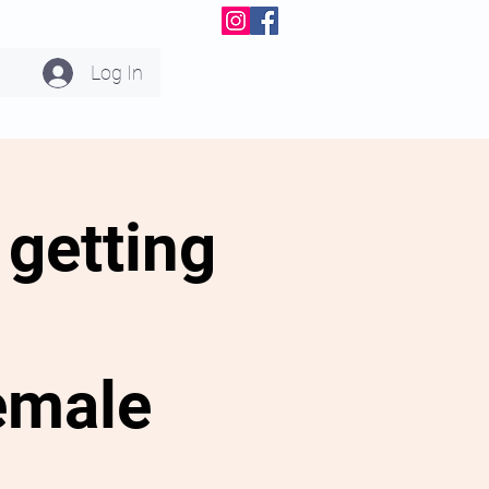
Log In
getting
emale