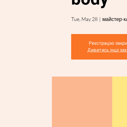
Tue, May 28
  |  
майстер-к
Реєстрацію закр
Дивитись інші за