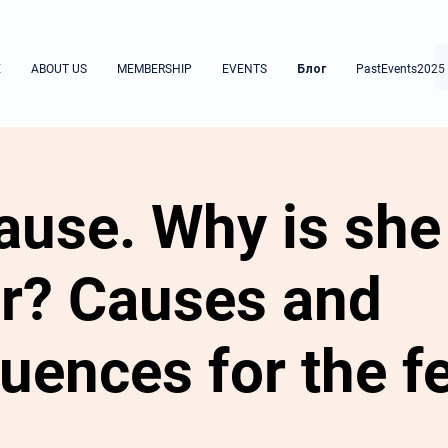
E
ABOUT US
MEMBERSHIP
EVENTS
Блог
PastEvents2025
use. Why is she 
r? Causes and
uences for the f