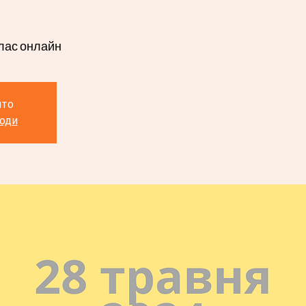
лас онлайн
ито
ходи