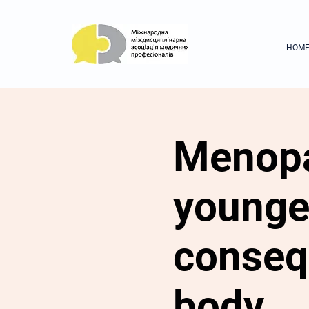
HOM
Menopa
younge
conseq
body