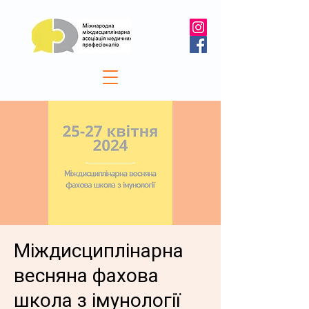
Міждисциплінарна
весняна фахова
школа з імунології