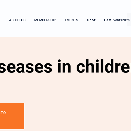
E
ABOUT US
MEMBERSHIP
EVENTS
Блог
PastEvents2025
seases in childr
ито