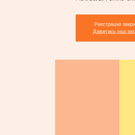
Реєстрацію закр
Дивитись інші за