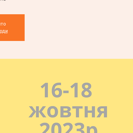
ито
ходи