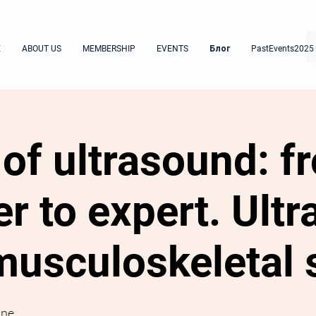
E
ABOUT US
MEMBERSHIP
EVENTS
Блог
PastEvents2025
of ultrasound: f
r to expert. Ult
 musculoskeletal
ine