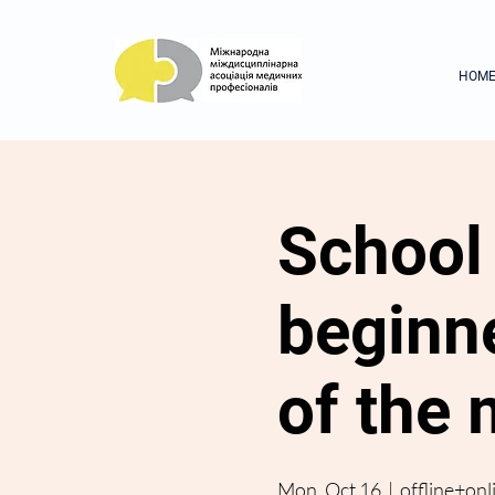
HOM
School 
beginne
of the
Mon, Oct 16
  |  
offline+onl