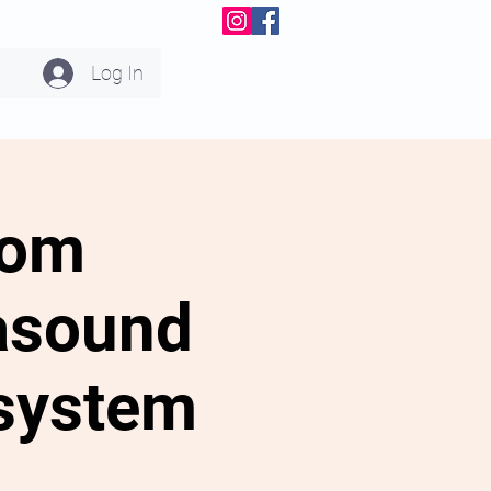
Log In
rom
rasound
 system