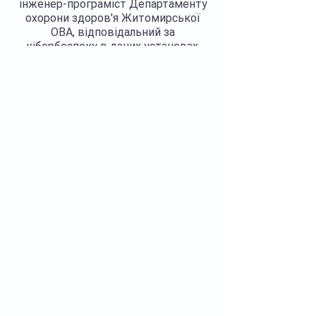
інженер-програміст Департаменту
охорони здоров'я Житомирської
ОВА, відповідальний за
кібербезпеку в даних установах.
Учасник навчально-наукових заходів
USAID, PACT, UNICEF, ВООЗ, МОЗ
України, ЦГЗ МОЗ України,
регіональний координатор
електронної системи моніторингу
медичних ресурсів, член робочої
групи з планування спроможної
мережі закладів охорони здоров'я
та розвитку Житомирського
госпітального округу.
Регалії >>>