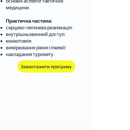
основні аспекти тактичної
медицини.
Практична частина:
серцево-легенева реанімація;
внутрішньовенний доступ;
конікотомія;
вимірювання рівня глікемії;
накладання турнікету.
Завантажити програму