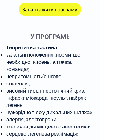
Завантажити програму
У ПРОГРАМІ:
Теоретична частина
загальні положення (норми, що
необхідно, кисень, аптечка,
команда);
непритомність/сінкопе;
єпілепсія;
високий тиск, гіпертонічний криз,
інфаркт міокарда, інсульт, набряк
легень;
чужерідне тіло у дихальних шляхах;
алергія, алергопроби;
токсична дія місцевого анестетика;
серцево-легенева реанімація;