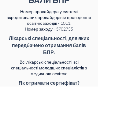
БАЛИ БПР
Номер провайдера у системі
акредитованих провайдерів із проведення
освітніх заходів - 1011.
Номер заходу - 3702755
Лікарські спеціальності, для яких
передбачено отримання балів
БПР:
Всі лікарські спеціальності, всі
спеціальності молодших спеціалістів з
медичною освітою
Як отримати сертифікат?
Майстер-клас надає учасникам 10 балів
БПР.
Сертифікати за участь отримають тільки ті
учасники, які пройдуть тестування після
заходу та наберуть не менше 60%
правильних відповідей.
У день після завершення заходу на Вашу
пошту надійде лист з посиланням на