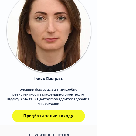
Ірина Яницька
головний фахівець з антимікробної
резистентності та інфекційного контролю
відділу АМР та ІК Центру громадського здоров' я
МОЗ України
Придбати запис заходу