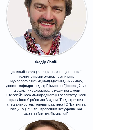
Федір Лапій
дитячий інфекціоніст, голова Національної
технічної групи експертів з питань
імунопрофілактики, кандидат медичних наук,
доцент кафедри педіатрії, імунології, інфекційних
та рідкісних захворювань медичної школи
Європейського міжнародного університету. Член
правління Української Академії Педіатричних
спеціальностей. Голова правління ГО “Батьки за
вакцинацію”. Член правління Всеукраїнської
асоціації дитячої імунології